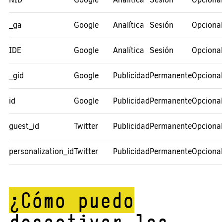
_ga
Google
Analítica
Sesión
Opciona
IDE
Google
Analítica
Sesión
Opciona
_gid
Google
Publicidad
Permanente
Opciona
id
Google
Publicidad
Permanente
Opciona
guest_id
Twitter
Publicidad
Permanente
Opciona
personalization_id
Twitter
Publicidad
Permanente
Opciona
¿Cómo puedo
desactivar las