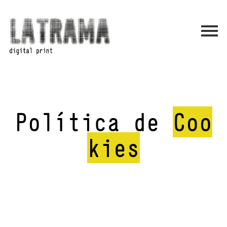
Política de
Coo
kies