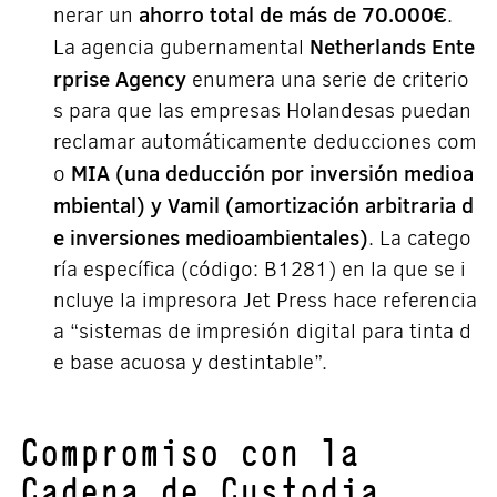
ahorro total de más de 70.000€
nerar un
.
Netherlands Ente
La agencia gubernamental
rprise Agency
enumera una serie de criterio
s para que las empresas Holandesas puedan
reclamar automáticamente deducciones com
MIA (una deducción por inversión medioa
o
mbiental) y Vamil (amortización arbitraria d
e inversiones medioambientales)
. La catego
ría específica (código: B1281) en la que se i
ncluye la impresora Jet Press hace referencia
a “sistemas de impresión digital para tinta d
e base acuosa y destintable”.
compromiso en este ámbit
Otra muestra de
Compromiso con la
o
reutilización del aire expulsado
, es la
por
Cadena de Custodia
nuestra maquinaría como calefacción en invi